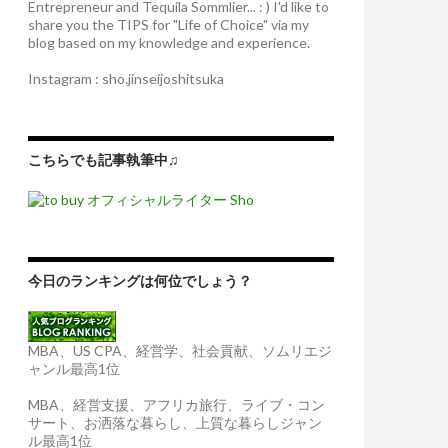
Entrepreneur and Tequila Sommlier... : ) I'd like to
share you the TIPS for "Life of Choice" via my
blog based on my knowledge and experience.
Instagram : sho.jinseijoshitsuka
こちらでも記事執筆中♫
今日のランキングは何位でしょう？
MBA、US CPA、経営学、社会貢献、ソムリエジ
ャンル最高1位
MBA、経営支援、アフリカ旅行、ライブ・コン
サート、お洒落な暮らし、上質な暮らしジャン
ル最高1位