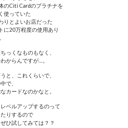
のCiti Cardのプラチナを
く使っていた
わりとよいお店だった
トに20万程度の使用あり
。
技ちっくなものもなく、
わからんですが…。
言うと、これくらいで、
の中で、
能なカードなのかなと。
をレベルアップするのって
ったりするので
はぜひ試してみては？？