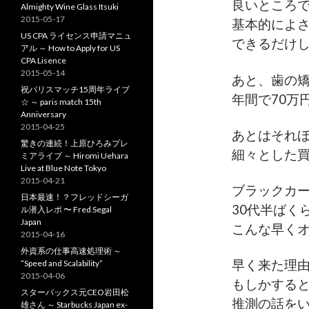
良いところ
Almighty Wine Glass Itsuki
2015-05-17
基本的によさげ
US CPA ライセンス申請マニュ
できるだけ
アル ～ How to Apply for US
CPA Lisence
2015-05-14
あと、歯の
祝パリスマッチ15周年ライブ
年間で70万
☆ ～ paris match 15th
Anniversary
2015-04-25
あとはそれ
驚きの連続！上原ひろみプレ
細々とした
ミアライブ ～ Hiromi Uehara
Live at Blue Note Tokyo
2015-04-21
ブラックカ
日本最速！？フレッドシーガ
30代半ばく
ル潜入レポ 〜 Fred Segal
Japan
こんな早く
2015-04-16
外資系の仕事高速処理術 ～
早く来た理
“Speed and Scalability”
2015-04-06
もしかする
スターバックス元CEO岩田松
推測の話を
雄さん ～ Starbucks Japan ex-