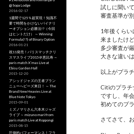
@ Sopa Lodge
試しに聞いて
2016-02-17
審査基準が
1週間で125％超実現！知識不
要で時間をかけないバイナリ
ーオプション必勝法!?（今回
1年後くらいに
はヒントだけ） ～ Winning
来ましたけど
Formula(!?) of Binary Option
2016-01-21
多少審査が
祝11発売！パリスマッチクリ
大きな違い
スマスライブ2015＠恵比寿 ～
paris match X’mas Live at
Ebisu Garden Hall
以上がプラ
2015-12-20
アシッドジャズの王者ブラン
ニューへビーズ来日！ ～ The
Citiのプ
Brand New Heavies Live at
ですし、年会
Blue Note Tokyo
2015-09-01
初めてのプ
ミズノマリさん六本木ジャズ
ライブ ～ mizuno mari from
さてさて、
paris match Live at Roppongi
2015-08-15
圧倒的パフォーマンス！フラ