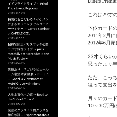
Diners Premi
イドプライドライブ ～ Fried
Pride Live at Roppongi
2015-07-20
これは29才の時に
抽出にもこだわる！イケメン
によるカフェレクセルコーヒ
下位カードのD
ーセミナー ～ Coffee Seminar
at CAFE LEXCEL
2011年2月に作
2015-07-11
2012年6月
招待客限定パリスマッチ公開
ラジオ録音ライブ ～ paris
match live at Mercedes-Benz
33才くらい
Music Factory
思ったより
2015-06-28
裏技あり！？ゴジラビュール
ーム宿泊体験 徹底レポート☆
ただ、こっちは
～ Godzilla View Room at
Hotel Gracery Shinjuku
狙って支出
2015-06-16
人生上質化への道 〜 Road to
月々のカー
the “Life of Choice”
2015-05-20
10～30万円
魔法のグラス！？樹グラスを
徹底検証 ～ Experiment about