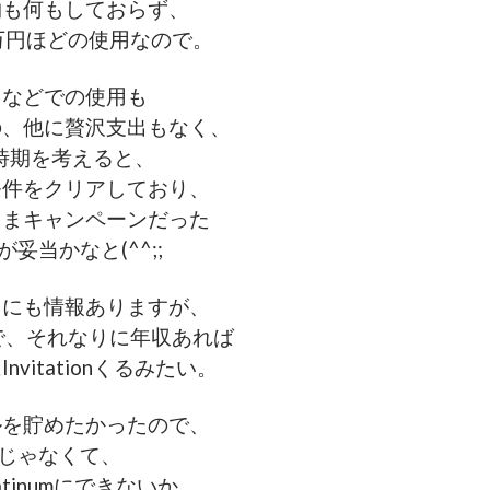
物も何もしておらず、
万円ほどの使用なので。
トなどでの使用も
の、他に贅沢支出もなく、
onの時期を考えると、
条件をクリアしており、
たまキャンペーンだった
妥当かなと(^^;;
トにも情報ありますが、
で、それなりに年収あれば
nvitationくるみたい。
ルを貯めたかったので、
inumじゃなくて、
 Platinumにできないか