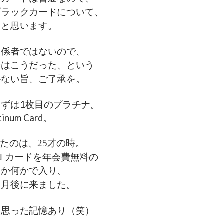
ブラックカードについて、
うと思います。
関係者ではないので、
分はこうだった、という
かない旨、ご了承を。
ずは1枚目のプラチナ。
atinum Card。
onが来たのは、25才の時。
a Gold カードを年会費無料の
ンか何かで入り、
ヶ月後に来ました。
て思った記憶あり（笑）