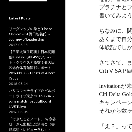
o
r
プラチナと
r
c
:
h
書いてみよ
Latest Posts
i
v
リーダシップの旅と”Life of
ちなみに、
e
Choice” – ISL野田智義氏 ～
s
あくまで自
Journey of Leadership
2017-08-15
体験記でし
【日菜太選手応援】日本初開
催Kunlun Fight 49でアルバー
さてさて、ま
ト・クラウスと激突！＠大田
区総合体育館観戦レポート
Citi VISA Pl
20160807 ～ Hinata vs Albert
Kraus
2016-08-14
Invitati
パリスマッチライブ＠ビルボ
Citi Delt
ードライブ東京 20160804 ～
paris match live at billboard
キャンペー
LIVE Tokyo
それから数
2016-08-05
「できたことノート」 by 永谷
研一さん出版記念講演会（書
「え？」っ
籍感想・レビュー含む） ～