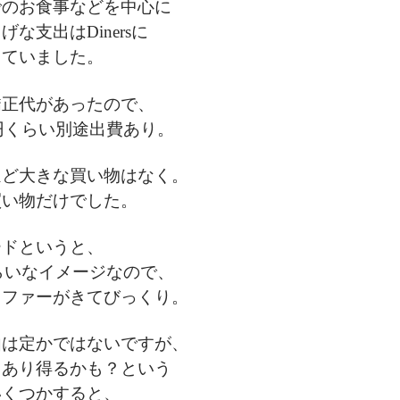
でのお食事などを中心に
な支出はDinersに
していました。
矯正代があったので、
円くらい別途出費あり。
ほど大きな買い物はなく。
買い物だけでした。
ードというと、
らいなイメージなので、
オファーがきてびっくり。
由は定かではないですが、
とあり得るかも？という
いくつかすると、