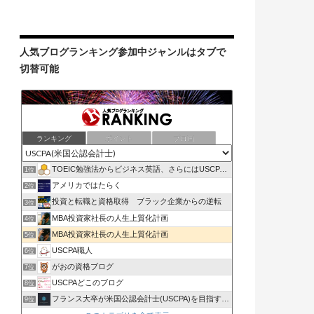
人気ブログランキング参加中ジャンルはタブで
切替可能
ランキング
ポイント
ブロ画
TOEIC勉強法からビジネス英語、さらにはUSCPAまで
1位
アメリカではたらく
2位
投資と転職と資格取得 ブラック企業からの逆転
3位
MBA投資家社長の人生上質化計画
4位
MBA投資家社長の人生上質化計画
5位
USCPA職人
6位
がおの資格ブログ
7位
USCPAどこのブログ
8位
フランス大卒が米国公認会計士(USCPA)を目指すブログ
9位