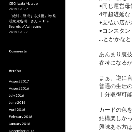
CEO Iwata Matsuo
•同じ運営母体
2015-03-29
4年超遅延な
「絶対に達成する技術」 by 発
明家 永谷研一さん ～ The
•支払い店が
Secrets of Achieving
•コンスタン
2015-03-22
…とかかなと
Comments
あんまり裏
参考になるか
Archive
まぁ、逆に
August 2017
普通の生活
August 2016
十分取得可
July 2016
June 2016
カードの色
April 2016
February 2016
結構楽しか
January 2016
興味ある方
December 2015