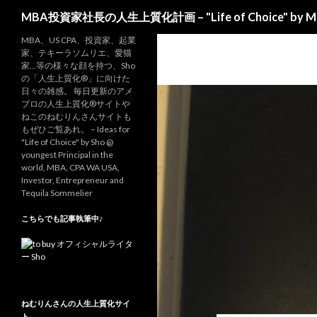
Search
MBA投資家社長の人生上質化計画 – "Life of Choice" by MBA-
MBA、US CPA、投資家、起業
家、テキーラソムリエ、愛猫
家…等の様々な顔を持つ、Sho
の「人生上質化®」に向けた
日々の雑感。 毎日更新のアメ
ブロの人生上質化®サイトや
ねこのねむりんさんサイトも
もぜひご覧あれ。 – Ideas for
"Life of Choice" by Sho @
youngest Principal in the
world, MBA, CPA WA USA,
Investor, Entrepreneur and
Tequila Sommelier
こちらでも記事執筆中♪
ねむりんさんの人生上質化サイ
ト