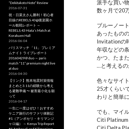
派手な買い
“Dekitakoto Note” Review
2016-07-31
数ヶ月で20
祝・日菜太さん勝利！初心者
目線のREBELS.43@後楽園ホ
ブルーノー
ール観戦レポート ～
REBELS.43 Hiata’s Match at
あったもの
Korakuen Hall
Invitati
2016-06-04
パリスマッチ 「11」 プレミア
年収などの
ムナイト ライブレポート
かつ、たま
20160429＠duo ～ paris
match “11” premium night live
…と考えるのが
at duo
2016-04-30
色々なサイ
【リンク】熊本地震対策情報
まとめと3.11の経験から考え
25才くらい
る避難準備 〜 被害最小化を願
わりと簡単にI
って
2016-04-17
一生に一度はぜひ！おすすめ
でも、マイ
ケニア旅行のサファリ体験記
#1（アンボセリ・キリマンジ
Citi Plat
ャロ編） ～ Kenya Trip Report
Citi Delta
#1 Amboseli and Kilimanjaro