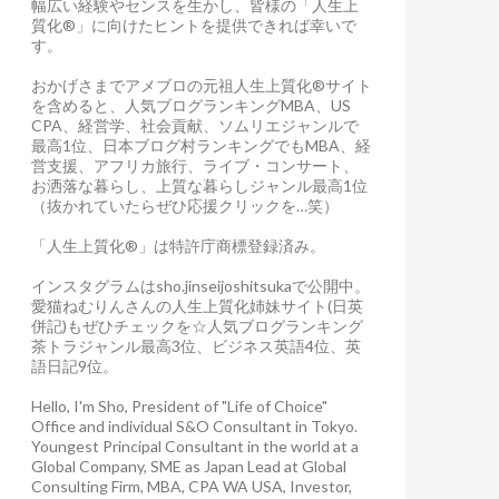
幅広い経験やセンスを生かし、皆様の「人生上
質化®」に向けたヒントを提供できれば幸いで
す。
おかげさまでアメブロの元祖人生上質化®サイト
を含めると、人気ブログランキングMBA、US
CPA、経営学、社会貢献、ソムリエジャンルで
最高1位、日本ブログ村ランキングでもMBA、経
営支援、アフリカ旅行、ライブ・コンサート、
お洒落な暮らし、上質な暮らしジャンル最高1位
（抜かれていたらぜひ応援クリックを…笑）
「人生上質化®」は特許庁商標登録済み。
インスタグラムはsho.jinseijoshitsukaで公開中。
愛猫ねむりんさんの人生上質化姉妹サイト(日英
併記)もぜひチェックを☆人気ブログランキング
茶トラジャンル最高3位、ビジネス英語4位、英
語日記9位。
Hello, I'm Sho, President of "Life of Choice"
Office and individual S&O Consultant in Tokyo.
Youngest Principal Consultant in the world at a
Global Company, SME as Japan Lead at Global
Consulting Firm, MBA, CPA WA USA, Investor,