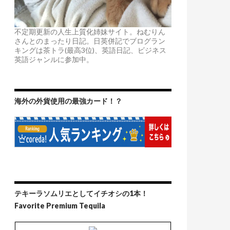
不定期更新の人生上質化姉妹サイト。ねむりん
さんとのまったり日記。日英併記でブログラン
キングは茶トラ(最高3位)、英語日記、ビジネス
英語ジャンルに参加中。
海外の外貨使用の最強カード！？
テキーラソムリエとしてイチオシの1本！
Favorite Premium Tequila