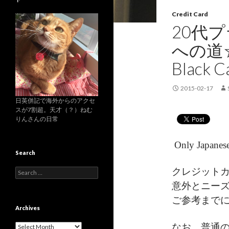
Credit Card
20代プ
への道☆ ～
Black C
2015-02-17
日英併記で海外からのアクセ
スが7割超。天才（？）ねむ
りんさんの日常
Only Japanese
Search
クレジット
S
e
意外とニー
a
r
ご参考まで
c
Archives
h
なお、普通
f
A