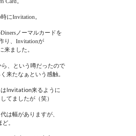
um Card。
Invitation。
inersノーマルカードを
り、Invitationが
頭に来ました。
から、という噂だったので
早く来たなぁという感触。
Invitation来るように
をしてましたが（笑）
ド代は幅がありますが、
ほど。