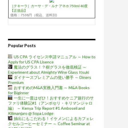
［テキーラ］カーサ・デ・ルナ アネホ 750ml 40度
【正規品】
価格：7538円（税込、送料別)
Popular Posts
US CPA ライセンス申請マニュアル ～ How to
Apply for US CPA Lisence
魔法のグラス！？樹グラスを徹底検証 ～
Experiment about Almighty Wine Glass Itsuki
ダイナースプレミアムの使い勝手 ～ Diners
Premium
おすすめのM&A実務入門書 ～ M&A Books
for Biginner
一生に一度はぜひ！おすすめケニア旅行のサ
ファリ体験記#1（アンボセリ・キリマンジャロ
編） ～ Kenya Trip Report #1 Amboseli and
Kilimanjaro @ Sopa Lodge
抽出にもこだわる！イケメンによるカフェレ
クセルコーヒーセミナー ～ Coffee Seminar at