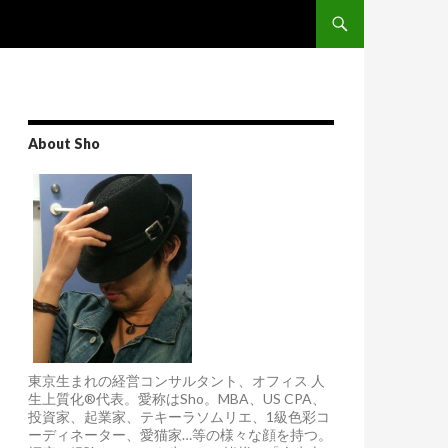
Skip to content
About Sho
東京生まれの経営コンサルタント、オフィス 人
生上質化®代表。愛称はSho。MBA、US CPA、
投資家、起業家、テキーラソムリエ、1級色彩コ
ーディネーター、愛猫家…等の様々な顔を持つ。