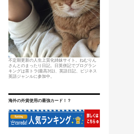
不定期更新の人生上質化姉妹サイト。ねむりん
さんとのまったり日記。日英併記でブログラン
キングは茶トラ(最高3位)、英語日記、ビジネス
英語ジャンルに参加中。
海外の外貨使用の最強カード！？