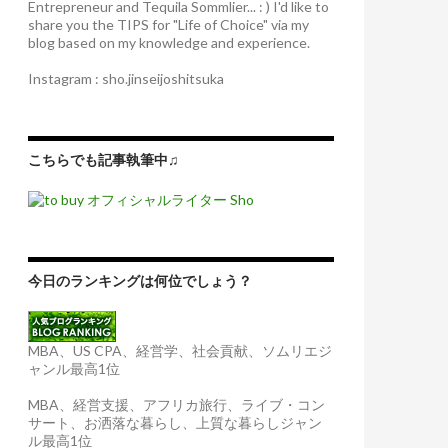
Entrepreneur and Tequila Sommlier... : ) I'd like to
share you the TIPS for "Life of Choice" via my
blog based on my knowledge and experience.
Instagram : sho.jinseijoshitsuka
こちらでも記事執筆中♫
今日のランキングは何位でしょう？
MBA、US CPA、経営学、社会貢献、ソムリエジ
ャンル最高1位
MBA、経営支援、アフリカ旅行、ライブ・コン
サート、お洒落な暮らし、上質な暮らしジャン
ル最高1位