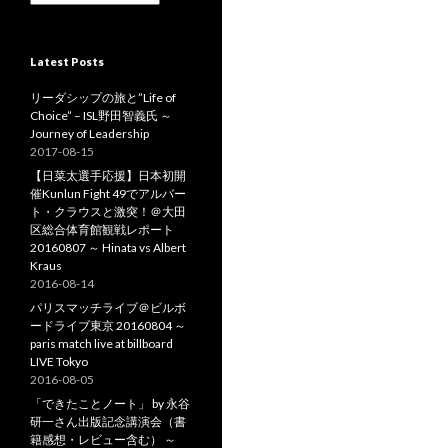
o
r
r
c
:
h
Latest Posts
i
v
リーダシップの旅と”Life of
e
Choice” – ISL野田智義氏 ～
s
Journey of Leadership
2017-08-15
【日菜太選手応援】日本初開
催Kunlun Fight 49でアルバー
ト・クラウスと激突！＠大田
区総合体育館観戦レポート
20160807 ～ Hinata vs Albert
Kraus
2016-08-14
パリスマッチライブ＠ビルボ
ードライブ東京 20160804 ～
paris match live at billboard
LIVE Tokyo
2016-08-05
「できたことノート」 by 永谷
研一さん出版記念講演会（書
籍感想・レビュー含む） ～