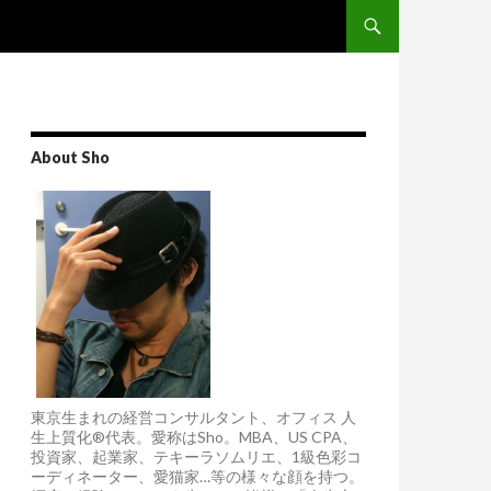
Skip to content
About Sho
東京生まれの経営コンサルタント、オフィス 人
生上質化®代表。愛称はSho。MBA、US CPA、
投資家、起業家、テキーラソムリエ、1級色彩コ
ーディネーター、愛猫家…等の様々な顔を持つ。