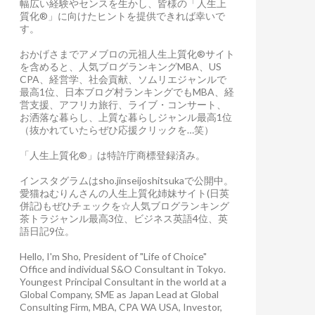
幅広い経験やセンスを生かし、皆様の「人生上
質化®」に向けたヒントを提供できれば幸いで
す。
おかげさまでアメブロの元祖人生上質化®サイト
を含めると、人気ブログランキングMBA、US
CPA、経営学、社会貢献、ソムリエジャンルで
最高1位、日本ブログ村ランキングでもMBA、経
営支援、アフリカ旅行、ライブ・コンサート、
お洒落な暮らし、上質な暮らしジャンル最高1位
（抜かれていたらぜひ応援クリックを…笑）
「人生上質化®」は特許庁商標登録済み。
インスタグラムはsho.jinseijoshitsukaで公開中。
愛猫ねむりんさんの人生上質化姉妹サイト(日英
併記)もぜひチェックを☆人気ブログランキング
茶トラジャンル最高3位、ビジネス英語4位、英
語日記9位。
Hello, I'm Sho, President of "Life of Choice"
Office and individual S&O Consultant in Tokyo.
Youngest Principal Consultant in the world at a
Global Company, SME as Japan Lead at Global
Consulting Firm, MBA, CPA WA USA, Investor,