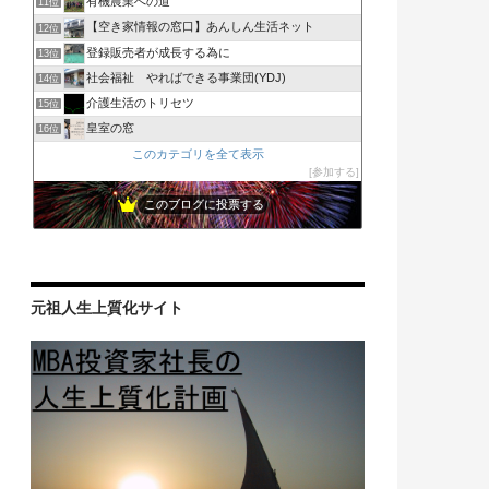
有機農業への道
11位
【空き家情報の窓口】あんしん生活ネット
12位
登録販売者が成長する為に
13位
社会福祉 やればできる事業団(YDJ)
14位
介護生活のトリセツ
15位
皇室の窓
16位
このカテゴリを全て表示
参加する
このブログに投票する
元祖人生上質化サイト