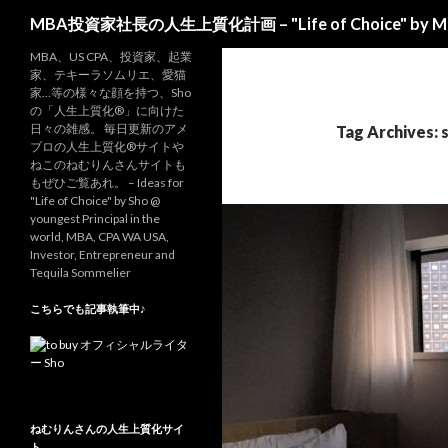
Search
MBA投資家社長の人生上質化計画 – "Life of Choice" by MBA-
MBA、US CPA、投資家、起業
家、テキーラソムリエ、愛猫
家…等の様々な顔を持つ、Sho
の「人生上質化®」に向けた
日々の雑感。 毎日更新のアメ
Tag Archives: 
ブロの人生上質化®サイトや
ねこのねむりんさんサイトも
もぜひご覧あれ。 – Ideas for
"Life of Choice" by Sho @
youngest Principal in the
world, MBA, CPA WA USA,
Investor, Entrepreneur and
Tequila Sommelier
こちらでも記事執筆中♪
ねむりんさんの人生上質化サイ
ト