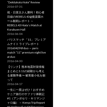
“Dekitakoto Note” Review
2016-07-31
祝・日菜太さん勝利！初心者
目線のREBELS.43@後楽園ホ
ール観戦レポート ～
REBELS.43 Hiata’s Match at
Korakuen Hall
2016-06-04
パリスマッチ 「11」 プレミア
ムナイト ライブレポート
20160429＠duo ～ paris
match “11” premium night live
at duo
2016-04-30
【リンク】熊本地震対策情報
まとめと3.11の経験から考え
る避難準備 〜 被害最小化を願
って
2016-04-17
一生に一度はぜひ！おすすめ
ケニア旅行のサファリ体験記
#1（アンボセリ・キリマンジ
ャロ編） ～ Kenya Trip Report
#1 Amboseli and Kilimanjaro