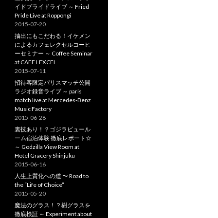
イドプライドライブ ～ Fried
Pride Live at Roppongi
2015-07-20
抽出にもこだわる！イケメン
によるカフェレクセルコーヒ
ーセミナー ～ Coffee Seminar
at CAFE LEXCEL
2015-07-11
招待客限定パリスマッチ公開
ラジオ録音ライブ ～ paris
match live at Mercedes-Benz
Music Factory
2015-06-28
裏技あり！？ゴジラビュール
ーム宿泊体験 徹底レポート☆
～ Godzilla View Room at
Hotel Gracery Shinjuku
2015-06-16
人生上質化への道 〜 Road to
the “Life of Choice”
2015-05-20
魔法のグラス！？樹グラスを
徹底検証 ～ Experiment about