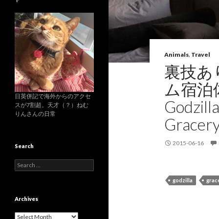
Animals
,
Travel
裏技あ
ム宿泊
日英併記で海外からのアクセ
Godzill
スが7割超。天才（？）ねむ
りんさんの日常
Gracery
2015-06-16
Search
S
e
godzilla
grac
a
r
c
Archives
h
f
A