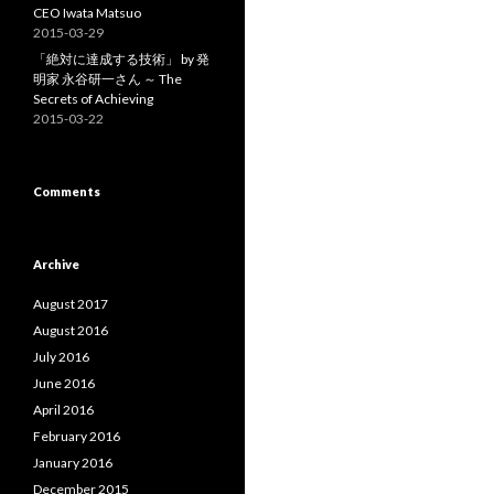
CEO Iwata Matsuo
2015-03-29
「絶対に達成する技術」 by 発
明家 永谷研一さん ～ The
Secrets of Achieving
2015-03-22
Comments
Archive
August 2017
August 2016
July 2016
June 2016
April 2016
February 2016
January 2016
December 2015