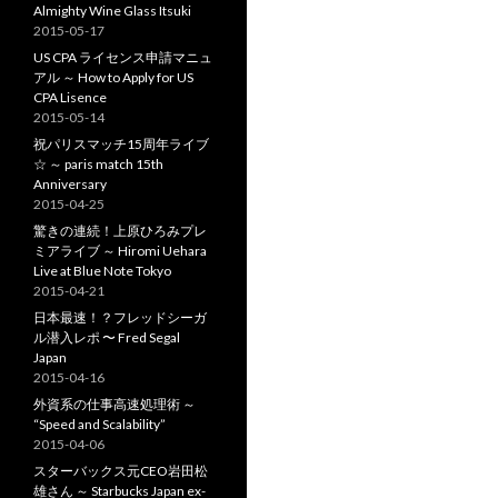
Almighty Wine Glass Itsuki
2015-05-17
US CPA ライセンス申請マニュ
アル ～ How to Apply for US
CPA Lisence
2015-05-14
祝パリスマッチ15周年ライブ
☆ ～ paris match 15th
Anniversary
2015-04-25
驚きの連続！上原ひろみプレ
ミアライブ ～ Hiromi Uehara
Live at Blue Note Tokyo
2015-04-21
日本最速！？フレッドシーガ
ル潜入レポ 〜 Fred Segal
Japan
2015-04-16
外資系の仕事高速処理術 ～
“Speed and Scalability”
2015-04-06
スターバックス元CEO岩田松
雄さん ～ Starbucks Japan ex-