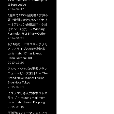
@ Sopa Lodge
2016-02-17
1週間で125％超実現！知識不
要で時間をかけないバイナリ
ーオプション必勝法!?（今回
はヒントだけ） ～ Winning
Formula(!?) of Binary Option
2016-01-21
祝11発売！パリスマッチクリ
スマスライブ2015＠恵比寿 ～
paris match X’mas Live at
Ebisu Garden Hall
2015-12-20
アシッドジャズの王者ブラン
ニューへビーズ来日！ ～ The
Brand New Heavies Live at
Blue Note Tokyo
2015-09-01
ミズノマリさん六本木ジャズ
ライブ ～ mizuno mari from
paris match Live at Roppongi
2015-08-15
圧倒的パフォーマンス！フラ