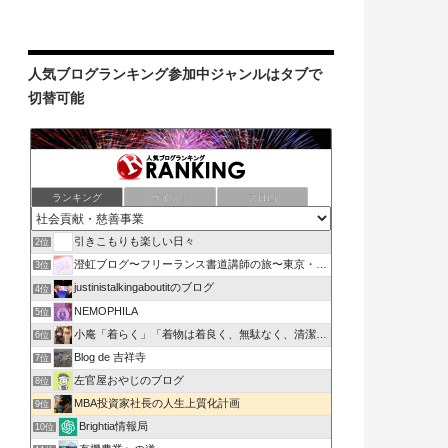
人気ブログランキング参加中ジャンルはタブで
切替可能
ランキング
ポイント
ブロ画
引きこもりも楽しい日々
2位
澄虹ブログ〜フリーランス書道講師の旅〜東京・神奈川・富山
3位
justinistalkingaboutitのブログ
4位
NEMOPHILA
5位
小庵「着らく」「着物は着良く、無駄なく、清潔に」
6位
Blog de 吉祥寺
7位
左官屋おやじのブログ
8位
MBA投資家社長の人生上質化計画
9位
Brightia情報局
10位