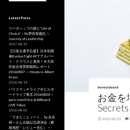
o
r
r
c
:
h
Latest Posts
i
v
リーダシップの旅と”Life of
e
Choice” – ISL野田智義氏 ～
s
Journey of Leadership
2017-08-15
【日菜太選手応援】日本初開
催Kunlun Fight 49でアルバー
ト・クラウスと激突！＠大田
区総合体育館観戦レポート
20160807 ～ Hinata vs Albert
Kraus
2016-08-14
Investment
パリスマッチライブ＠ビルボ
お金を
ードライブ東京 20160804 ～
paris match live at billboard
Secrets 
LIVE Tokyo
2016-08-05
「できたことノート」 by 永谷
2015-02-25
研一さん出版記念講演会（書
籍感想・レビュー含む） ～