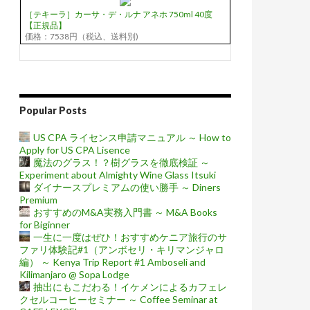
［テキーラ］カーサ・デ・ルナ アネホ 750ml 40度
【正規品】
価格：7538円（税込、送料別)
Popular Posts
US CPA ライセンス申請マニュアル ～ How to
Apply for US CPA Lisence
魔法のグラス！？樹グラスを徹底検証 ～
Experiment about Almighty Wine Glass Itsuki
ダイナースプレミアムの使い勝手 ～ Diners
Premium
おすすめのM&A実務入門書 ～ M&A Books
for Biginner
一生に一度はぜひ！おすすめケニア旅行のサ
ファリ体験記#1（アンボセリ・キリマンジャロ
編） ～ Kenya Trip Report #1 Amboseli and
Kilimanjaro @ Sopa Lodge
抽出にもこだわる！イケメンによるカフェレ
クセルコーヒーセミナー ～ Coffee Seminar at