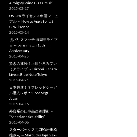
Almighty Wine Glass Itsuki
2015-05-17
US CPA ライセンス申請マニュ
アル ～ How to Apply for US
CPA Lisence
2015-05-14
祝パリスマッチ15周年ライブ
☆ ～ paris match 15th
Anniversary
2015-04-25
驚きの連続！上原ひろみプレ
ミアライブ ～ Hiromi Uehara
Live at Blue Note Tokyo
2015-04-21
日本最速！？フレッドシーガ
ル潜入レポ 〜 Fred Segal
Japan
2015-04-16
外資系の仕事高速処理術 ～
“Speed and Scalability”
2015-04-06
スターバックス元CEO岩田松
雄さん ～ Starbucks Japan ex-