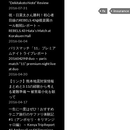
“Dekitakoto Note” Review
2016-07-31
fx
insurance
祝・日菜太さん勝利！初心者
目線のREBELS.43@後楽園ホ
ール観戦レポート ～
REBELS.43 Hiata’s Match at
Korakuen Hall
2016-06-04
パリスマッチ 「11」 プレミア
ムナイト ライブレポート
20160429＠duo ～ paris
match “11” premium night live
at duo
2016-04-30
【リンク】熊本地震対策情報
まとめと3.11の経験から考え
る避難準備 〜 被害最小化を願
って
2016-04-17
一生に一度はぜひ！おすすめ
ケニア旅行のサファリ体験記
#1（アンボセリ・キリマンジ
ャロ編） ～ Kenya Trip Report
#1 Amboseli and Kilimanjaro