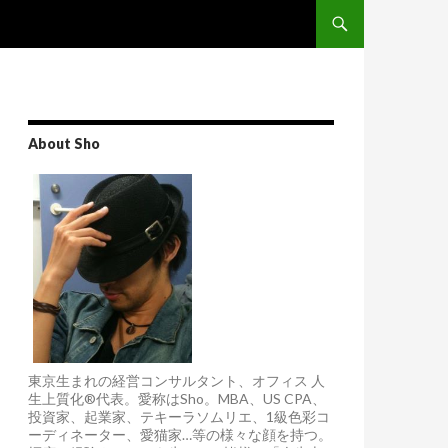
Skip to content
About Sho
東京生まれの経営コンサルタント、オフィス 人
生上質化®代表。愛称はSho。MBA、US CPA、
投資家、起業家、テキーラソムリエ、1級色彩コ
ーディネーター、愛猫家…等の様々な顔を持つ。