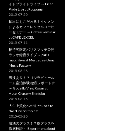
イドプライドライブ ～ Fried
Pride Live at Roppongi
2015-07-20
抽出にもこだわる！イケメン
によるカフェレクセルコーヒ
ーセミナー ～ Coffee Seminar
at CAFE LEXCEL
2015-07-11
招待客限定パリスマッチ公開
ラジオ録音ライブ ～ paris
match live at Mercedes-Benz
Music Factory
2015-06-28
裏技あり！？ゴジラビュール
ーム宿泊体験 徹底レポート☆
～ Godzilla View Room at
Hotel Gracery Shinjuku
2015-06-16
人生上質化への道 〜 Road to
the “Life of Choice”
2015-05-20
魔法のグラス！？樹グラスを
徹底検証 ～ Experiment about