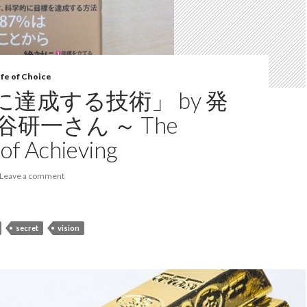
fe of Choice
達成する技術」 by 発
谷研一さん ～ The
 of Achieving
Leave a comment
secret
vision