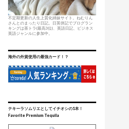
不定期更新の人生上質化姉妹サイト。ねむりん
さんとのまったり日記。日英併記でブログラン
キングは茶トラ(最高3位)、英語日記、ビジネス
英語ジャンルに参加中。
海外の外貨使用の最強カード！？
テキーラソムリエとしてイチオシの1本！
Favorite Premium Tequila