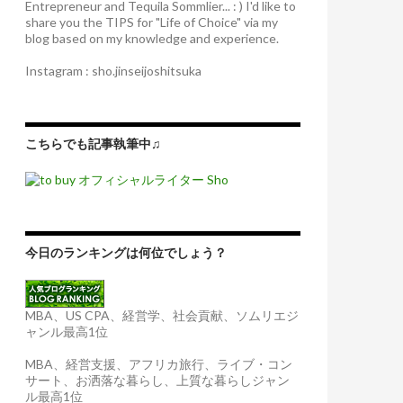
Entrepreneur and Tequila Sommlier... : ) I'd like to
share you the TIPS for "Life of Choice" via my
blog based on my knowledge and experience.
Instagram : sho.jinseijoshitsuka
こちらでも記事執筆中♫
今日のランキングは何位でしょう？
MBA、US CPA、経営学、社会貢献、ソムリエジ
ャンル最高1位
MBA、経営支援、アフリカ旅行、ライブ・コン
サート、お洒落な暮らし、上質な暮らしジャン
ル最高1位