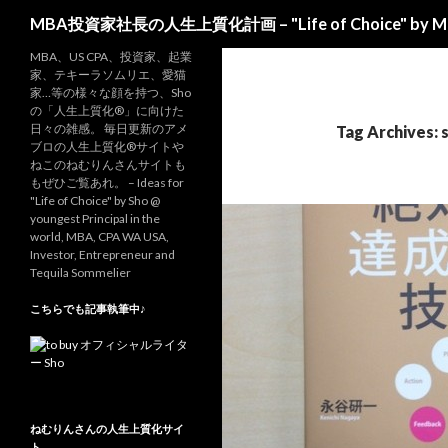
Search
MBA投資家社長の人生上質化計画 – "Life of Choice" by MBA-
MBA、US CPA、投資家、起業
家、テキーラソムリエ、愛猫
家…等の様々な顔を持つ、Sho
の「人生上質化®」に向けた
日々の雑感。 毎日更新のアメ
Tag Archives: 
ブロの人生上質化®サイトや
ねこのねむりんさんサイトも
もぜひご覧あれ。 – Ideas for
"Life of Choice" by Sho @
youngest Principal in the
world, MBA, CPA WA USA,
Investor, Entrepreneur and
Tequila Sommelier
こちらでも記事執筆中♪
ねむりんさんの人生上質化サイ
ト