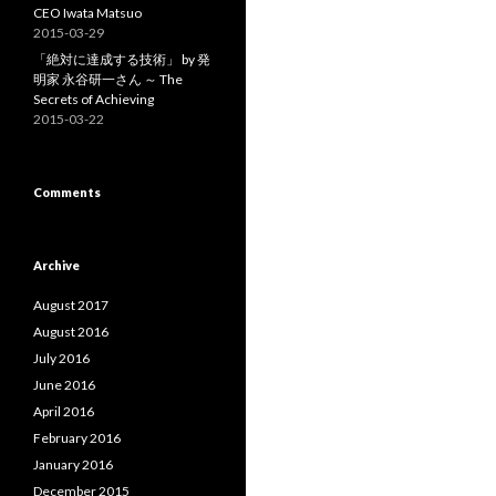
CEO Iwata Matsuo
2015-03-29
「絶対に達成する技術」 by 発
明家 永谷研一さん ～ The
Secrets of Achieving
2015-03-22
Comments
Archive
August 2017
August 2016
July 2016
June 2016
April 2016
February 2016
January 2016
December 2015