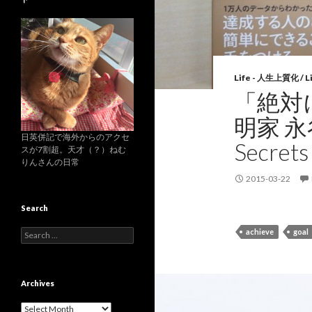
Life - 人生上質化 / Li
「絶対に
明家 永
日英併記で海外からのアクセ
Secrets
スが7割超。天才（？）ねむ
りんさんの日常
2015-03-22
Search
achieve
goal
S
e
a
r
c
Archives
h
f
A