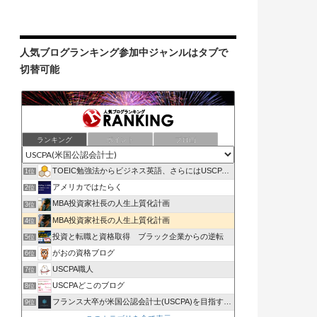
人気ブログランキング参加中ジャンルはタブで
切替可能
ランキング
ポイント
ブロ画
TOEIC勉強法からビジネス英語、さらにはUSCPAまで
1位
アメリカではたらく
2位
MBA投資家社長の人生上質化計画
3位
MBA投資家社長の人生上質化計画
4位
投資と転職と資格取得 ブラック企業からの逆転
5位
がおの資格ブログ
6位
USCPA職人
7位
USCPAどこのブログ
8位
フランス大卒が米国公認会計士(USCPA)を目指すブログ
9位