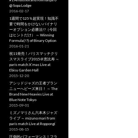
@ Sopa Lodge
2016-02-17
1週間で125％超実現！知識不
要で時間をかけないバイナリ
ーオプション必勝法!?（今回
はヒントだけ） ～ Winning
Formula(!?) of Binary Option
2016-01-21
祝11発売！パリスマッチクリ
スマスライブ2015＠恵比寿 ～
paris match X’mas Live at
Ebisu Garden Hall
2015-12-20
アシッドジャズの王者ブラン
ニューへビーズ来日！ ～ The
Brand New Heavies Live at
Blue Note Tokyo
2015-09-01
ミズノマリさん六本木ジャズ
ライブ ～ mizuno mari from
paris match Live at Roppongi
2015-08-15
圧倒的パフォーマンス！フラ