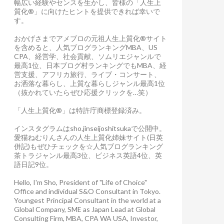
幅広い経験やセンスを生かし、皆様の「人生上
質化®」に向けたヒントを提供できれば幸いで
す。
おかげさまでアメブロの元祖人生上質化®サイト
を含めると、人気ブログランキングMBA、US
CPA、経営学、社会貢献、ソムリエジャンルで
最高1位、日本ブログ村ランキングでもMBA、経
営支援、アフリカ旅行、ライブ・コンサート、
お洒落な暮らし、上質な暮らしジャンル最高1位
（抜かれていたらぜひ応援クリックを…笑）
「人生上質化®」は特許庁商標登録済み。
インスタグラムはsho.jinseijoshitsukaで公開中。
愛猫ねむりんさんの人生上質化姉妹サイト(日英
併記)もぜひチェックを☆人気ブログランキング
茶トラジャンル最高3位、ビジネス英語4位、英
語日記9位。
Hello, I'm Sho, President of "Life of Choice"
Office and individual S&O Consultant in Tokyo.
Youngest Principal Consultant in the world at a
Global Company, SME as Japan Lead at Global
Consulting Firm, MBA, CPA WA USA, Investor,