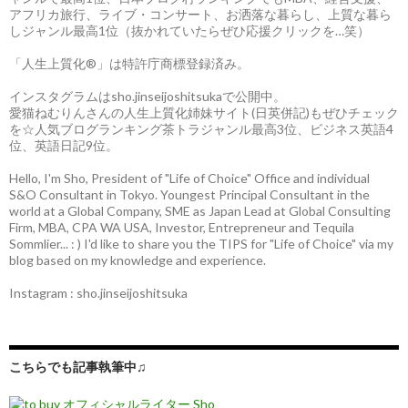
アフリカ旅行、ライブ・コンサート、お洒落な暮らし、上質な暮ら
しジャンル最高1位（抜かれていたらぜひ応援クリックを…笑）
「人生上質化®」は特許庁商標登録済み。
インスタグラムはsho.jinseijoshitsukaで公開中。
愛猫ねむりんさんの人生上質化姉妹サイト(日英併記)もぜひチェック
を☆人気ブログランキング茶トラジャンル最高3位、ビジネス英語4
位、英語日記9位。
Hello, I'm Sho, President of "Life of Choice" Office and individual
S&O Consultant in Tokyo. Youngest Principal Consultant in the
world at a Global Company, SME as Japan Lead at Global Consulting
Firm, MBA, CPA WA USA, Investor, Entrepreneur and Tequila
Sommlier... : ) I'd like to share you the TIPS for "Life of Choice" via my
blog based on my knowledge and experience.
Instagram : sho.jinseijoshitsuka
こちらでも記事執筆中♫