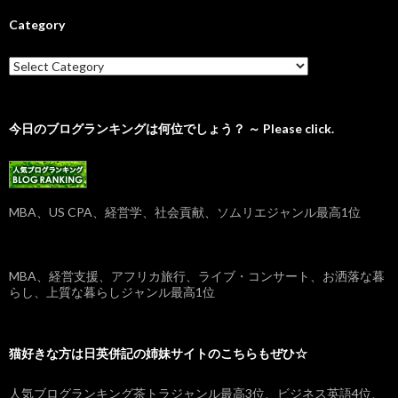
Category
C
a
t
e
g
今日のブログランキングは何位でしょう？ ～ Please click.
o
r
y
MBA、US CPA、経営学、社会貢献、ソムリエジャンル最高1位
MBA、経営支援、アフリカ旅行、ライブ・コンサート、お洒落な暮
らし、上質な暮らしジャンル最高1位
猫好きな方は日英併記の姉妹サイトのこちらもぜひ☆
人気ブログランキング茶トラジャンル最高3位、ビジネス英語4位、