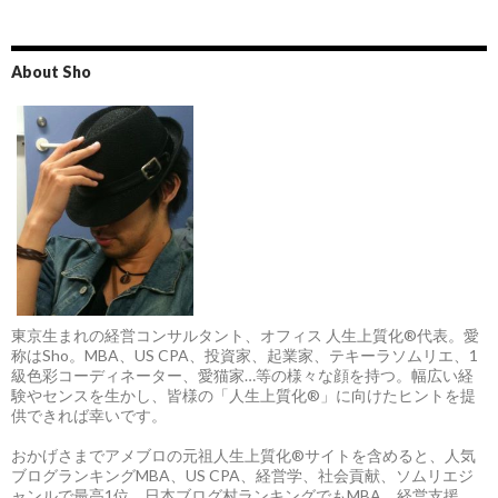
About Sho
東京生まれの経営コンサルタント、オフィス 人生上質化®代表。愛
称はSho。MBA、US CPA、投資家、起業家、テキーラソムリエ、1
級色彩コーディネーター、愛猫家…等の様々な顔を持つ。幅広い経
験やセンスを生かし、皆様の「人生上質化®」に向けたヒントを提
供できれば幸いです。
おかげさまでアメブロの元祖人生上質化®サイトを含めると、人気
ブログランキングMBA、US CPA、経営学、社会貢献、ソムリエジ
ャンルで最高1位、日本ブログ村ランキングでもMBA、経営支援、