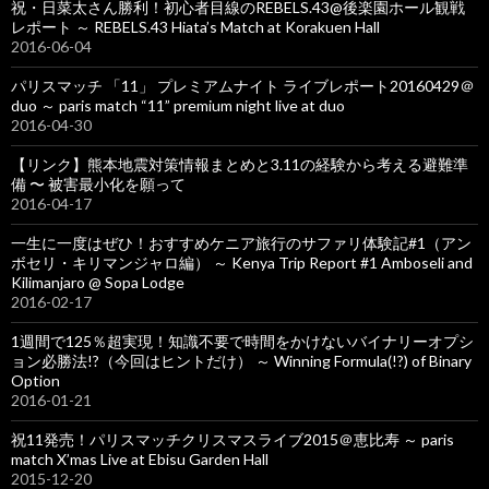
祝・日菜太さん勝利！初心者目線のREBELS.43@後楽園ホール観戦
レポート ～ REBELS.43 Hiata’s Match at Korakuen Hall
2016-06-04
パリスマッチ 「11」 プレミアムナイト ライブレポート20160429＠
duo ～ paris match “11” premium night live at duo
2016-04-30
【リンク】熊本地震対策情報まとめと3.11の経験から考える避難準
備 〜 被害最小化を願って
2016-04-17
一生に一度はぜひ！おすすめケニア旅行のサファリ体験記#1（アン
ボセリ・キリマンジャロ編） ～ Kenya Trip Report #1 Amboseli and
Kilimanjaro @ Sopa Lodge
2016-02-17
1週間で125％超実現！知識不要で時間をかけないバイナリーオプシ
ョン必勝法!?（今回はヒントだけ） ～ Winning Formula(!?) of Binary
Option
2016-01-21
祝11発売！パリスマッチクリスマスライブ2015＠恵比寿 ～ paris
match X’mas Live at Ebisu Garden Hall
2015-12-20