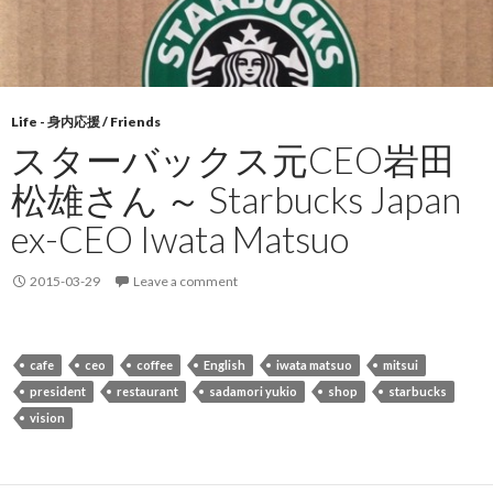
Life - 身内応援 / Friends
スターバックス元CEO岩田
松雄さん ～ Starbucks Japan
ex-CEO Iwata Matsuo
2015-03-29
Leave a comment
cafe
ceo
coffee
English
iwata matsuo
mitsui
president
restaurant
sadamori yukio
shop
starbucks
vision