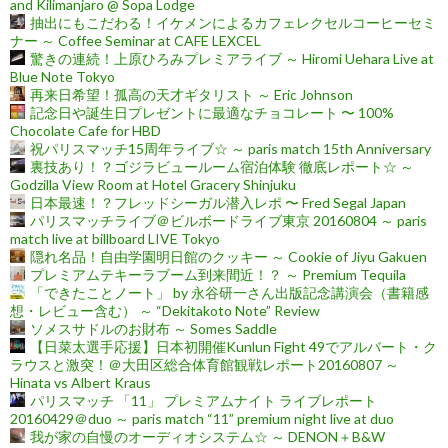
and Kilimanjaro @ Sopa Lodge
抽出にもこだわる！イケメンによるカフェレクセルコーヒーセミ
ナー ～ Coffee Seminar at CAFE LEXCEL
驚きの連続！上原ひろみプレミアライブ ～ Hiromi Uehara Live at
Blue Note Tokyo
再来日希望！孤高の天才ギタリスト ～ Eric Johnson
記念日や誕生日プレゼントに最適なチョコレート 〜 100%
Chocolate Cafe for HBD
祝パリスマッチ15周年ライブ☆ ～ paris match 15th Anniversary
裏技あり！？ゴジラビュールーム宿泊体験 徹底レポート☆ ～
Godzilla View Room at Hotel Gracery Shinjuku
日本最速！？フレッドシーガル潜入レポ 〜 Fred Segal Japan
パリスマッチライブ＠ビルボードライブ東京 20160804 ～ paris
match live at billboard LIVE Tokyo
隠れ名品！自由学園明日館のクッキー ～ Cookie of Jiyu Gakuen
プレミアムテキーラブーム到来間近！？ ～ Premium Tequila
「できたことノート」 by 永谷研一さん出版記念講演会（書籍感
想・レビュー含む） ～ “Dekitakoto Note” Review
ソメスサドルのお財布 ～ Somes Saddle
【日菜太選手応援】日本初開催Kunlun Fight 49でアルバート・ク
ラウスと激突！＠大田区総合体育館観戦レポート20160807 ～
Hinata vs Albert Kraus
パリスマッチ 「11」 プレミアムナイト ライブレポート
20160429＠duo ～ paris match “11” premium night live at duo
我が家の自慢のオーディオシステム☆ ～ DENON＋B&W