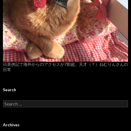
日英併記で海外からのアクセスが7割超。天才（？）ねむりんさんの
日常
Search
S
e
a
r
c
Archives
h