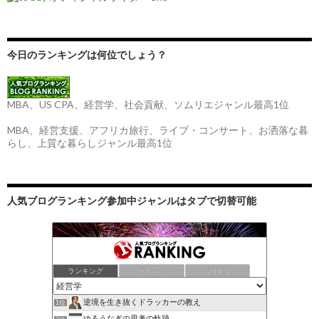
今日のランキングは何位でしょう？
MBA、US CPA、経営学、社会貢献、ソムリエジャンル最高1位
MBA、経営支援、アフリカ旅行、ライブ・コンサート、お洒落な暮
らし、上質な暮らしジャンル最高1位
人気ブログランキング参加中ジャンルはタブで切替可能
ランキング
ポイント
ブロ画
逆境を生き抜くドラッカーの教え
1位
ゆるうなぎの思考の軌跡