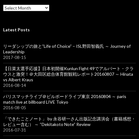
f
A
o
r
r
c
:
h
i
Latest Posts
v
e
リーダシップの旅と”Life of Choice” – ISL野田智義氏 ～ Journey of
s
Leadership
2017-08-15
【日菜太選手応援】日本初開催Kunlun Fight 49でアルバート・クラ
ウスと激突！＠大田区総合体育館観戦レポート20160807 ～ Hinata
vs Albert Kraus
2016-08-14
パリスマッチライブ＠ビルボードライブ東京 20160804 ～ paris
match live at billboard LIVE Tokyo
2016-08-05
「できたことノート」 by 永谷研一さん出版記念講演会（書籍感想・
レビュー含む） ～ “Dekitakoto Note” Review
2016-07-31