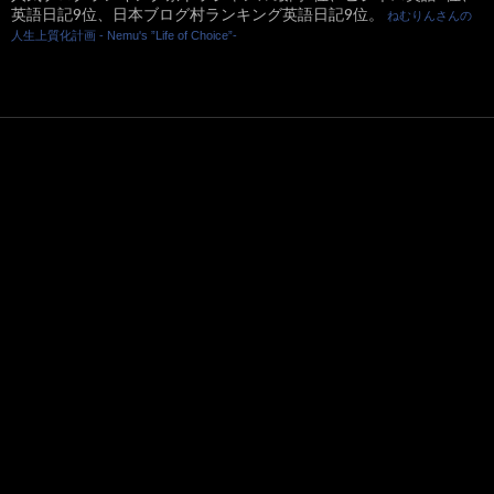
英語日記9位、日本ブログ村ランキング英語日記9位。
ねむりんさんの
人生上質化計画 - Nemu's ”Life of Choice”-