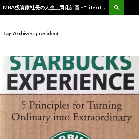
Search
MBA投資家社長の人生上質化計画 – "Life of Choice" by MBA-Investor-President –
Skip
to
content
Tag Archives: president