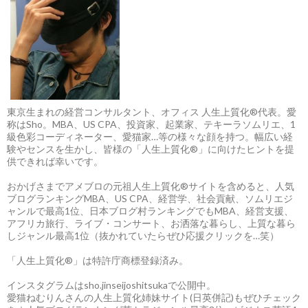
東京生まれの経営コンサルタント、オフィス 人生上質化®代表。愛
称はSho。MBA、US CPA、投資家、起業家、テキーラソムリエ、1
級色彩コーディネーター、愛猫家…等の様々な顔を持つ。幅広い経
験やセンスを生かし、皆様の「人生上質化®」に向けたヒントを提
供できれば幸いです。
おかげさまでアメブロの元祖人生上質化®サイトを含めると、人気
ブログランキングMBA、US CPA、経営学、社会貢献、ソムリエジ
ャンルで最高1位、日本ブログ村ランキングでもMBA、経営支援、
アフリカ旅行、ライブ・コンサート、お洒落な暮らし、上質な暮ら
しジャンル最高1位（抜かれていたらぜひ応援クリックを…笑）
「人生上質化®」は特許庁商標登録済み。
インスタグラムはsho.jinseijoshitsukaで公開中。
愛猫ねむりんさんの人生上質化姉妹サイト(日英併記)もぜひチェック