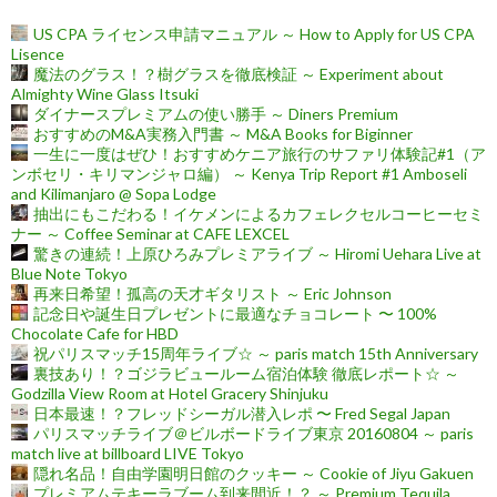
US CPA ライセンス申請マニュアル ～ How to Apply for US CPA
Lisence
魔法のグラス！？樹グラスを徹底検証 ～ Experiment about
Almighty Wine Glass Itsuki
ダイナースプレミアムの使い勝手 ～ Diners Premium
おすすめのM&A実務入門書 ～ M&A Books for Biginner
一生に一度はぜひ！おすすめケニア旅行のサファリ体験記#1（ア
ンボセリ・キリマンジャロ編） ～ Kenya Trip Report #1 Amboseli
and Kilimanjaro @ Sopa Lodge
抽出にもこだわる！イケメンによるカフェレクセルコーヒーセミ
ナー ～ Coffee Seminar at CAFE LEXCEL
驚きの連続！上原ひろみプレミアライブ ～ Hiromi Uehara Live at
Blue Note Tokyo
再来日希望！孤高の天才ギタリスト ～ Eric Johnson
記念日や誕生日プレゼントに最適なチョコレート 〜 100%
Chocolate Cafe for HBD
祝パリスマッチ15周年ライブ☆ ～ paris match 15th Anniversary
裏技あり！？ゴジラビュールーム宿泊体験 徹底レポート☆ ～
Godzilla View Room at Hotel Gracery Shinjuku
日本最速！？フレッドシーガル潜入レポ 〜 Fred Segal Japan
パリスマッチライブ＠ビルボードライブ東京 20160804 ～ paris
match live at billboard LIVE Tokyo
隠れ名品！自由学園明日館のクッキー ～ Cookie of Jiyu Gakuen
プレミアムテキーラブーム到来間近！？ ～ Premium Tequila