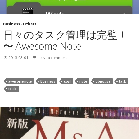
Business - Others
日々のタスク管理は完璧！
〜 Awesome Note
2015-03-01
Leave a comment
awesome note
Business
goal
note
objective
task
to do