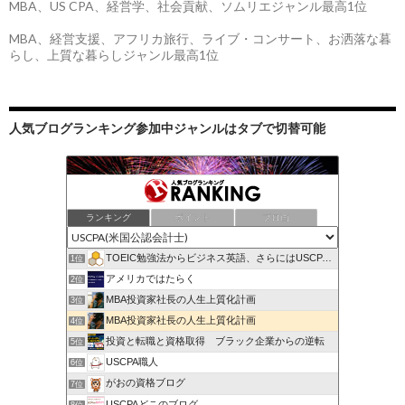
MBA、US CPA、経営学、社会貢献、ソムリエジャンル最高1位
MBA、経営支援、アフリカ旅行、ライブ・コンサート、お洒落な暮
らし、上質な暮らしジャンル最高1位
人気ブログランキング参加中ジャンルはタブで切替可能
ランキング
ポイント
ブロ画
TOEIC勉強法からビジネス英語、さらにはUSCPAまで
1位
アメリカではたらく
2位
MBA投資家社長の人生上質化計画
3位
MBA投資家社長の人生上質化計画
4位
投資と転職と資格取得 ブラック企業からの逆転
5位
USCPA職人
6位
がおの資格ブログ
7位
USCPAどこのブログ
8位