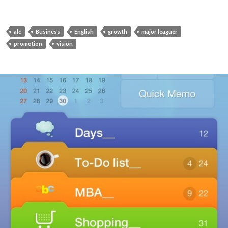
alc
Business
English
growth
major leaguer
promotion
vision