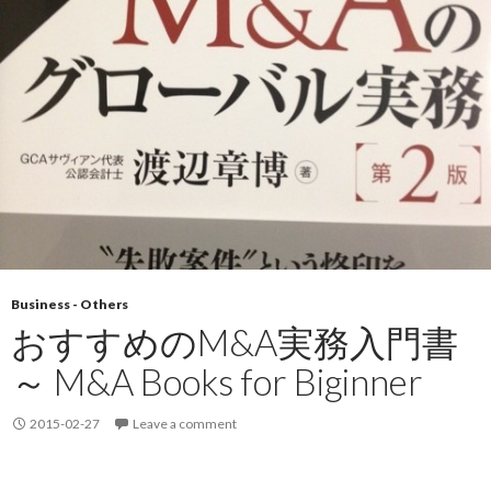
Business - Others
おすすめのM&A実務入門書
～ M&A Books for Biginner
2015-02-27
Leave a comment