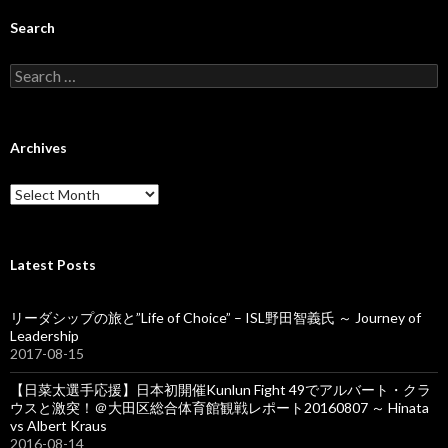
Search
S
e
a
r
c
Archives
h
f
A
o
r
r
c
:
h
i
Latest Posts
v
e
リーダシップの旅と”Life of Choice” – ISL野田智義氏 ～ Journey of
s
Leadership
2017-08-15
【日菜太選手応援】日本初開催Kunlun Fight 49でアルバート・クラ
ウスと激突！＠大田区総合体育館観戦レポート20160807 ～ Hinata
vs Albert Kraus
2016-08-14