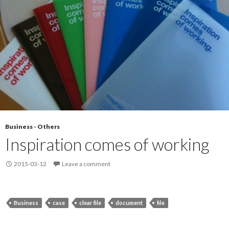
Business - Others
Inspiration comes of working
2015-03-12
Leave a comment
Business
case
clear file
document
file