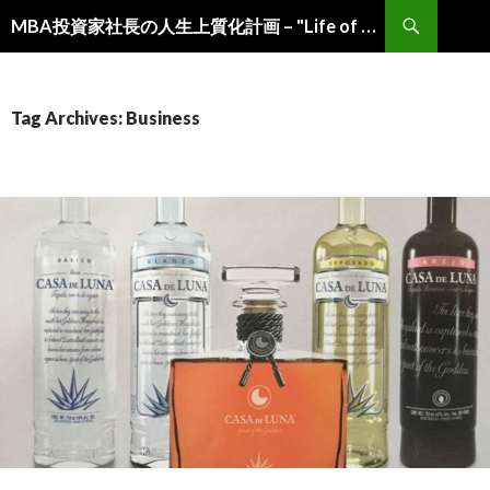
Search
MBA投資家社長の人生上質化計画 – "Life of Choice" by MBA-Investor-President –
Skip
to
content
Tag Archives: Business