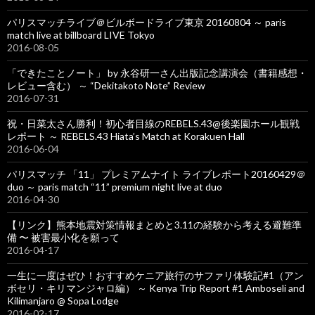
パリスマッチライブ＠ビルボードライブ東京 20160804 ～ paris
match live at billboard LIVE Tokyo
2016-08-05
「できたことノート」 by 永谷研一さん出版記念講演会（書籍感想・
レビュー含む） ～ “Dekitakoto Note” Review
2016-07-31
祝・日菜太さん勝利！初心者目線のREBELS.43@後楽園ホール観戦
レポート ～ REBELS.43 Hiata’s Match at Korakuen Hall
2016-06-04
パリスマッチ 「11」 プレミアムナイト ライブレポート20160429＠
duo ～ paris match “11” premium night live at duo
2016-04-30
【リンク】熊本地震対策情報まとめと3.11の経験から考える避難準
備 〜 被害最小化を願って
2016-04-17
一生に一度はぜひ！おすすめケニア旅行のサファリ体験記#1（アン
ボセリ・キリマンジャロ編） ～ Kenya Trip Report #1 Amboseli and
Kilimanjaro @ Sopa Lodge
2016-02-17