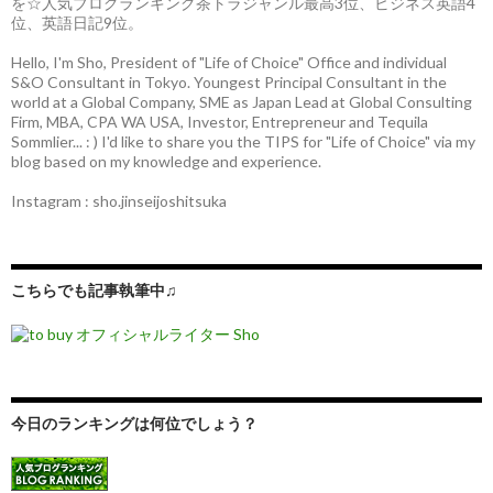
を☆人気ブログランキング茶トラジャンル最高3位、ビジネス英語4
位、英語日記9位。
Hello, I'm Sho, President of "Life of Choice" Office and individual
S&O Consultant in Tokyo. Youngest Principal Consultant in the
world at a Global Company, SME as Japan Lead at Global Consulting
Firm, MBA, CPA WA USA, Investor, Entrepreneur and Tequila
Sommlier... : ) I'd like to share you the TIPS for "Life of Choice" via my
blog based on my knowledge and experience.
Instagram : sho.jinseijoshitsuka
こちらでも記事執筆中♫
今日のランキングは何位でしょう？