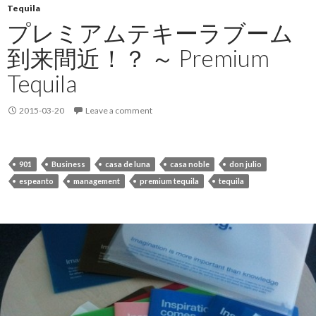
Tequila
プレミアムテキーラブーム
到来間近！？ ～ Premium
Tequila
2015-03-20
Leave a comment
901
Business
casa de luna
casa noble
don julio
espeanto
management
premium tequila
tequila