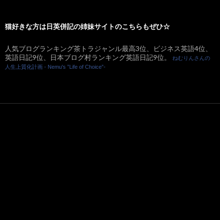
猫好きな方は日英併記の姉妹サイトのこちらもぜひ☆
人気ブログランキング茶トラジャンル最高3位、ビジネス英語4位、
英語日記9位、日本ブログ村ランキング英語日記9位。
ねむりんさんの
人生上質化計画 - Nemu's ”Life of Choice”-