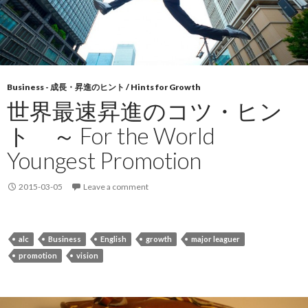
Business - 成長・昇進のヒント / Hints for Growth
世界最速昇進のコツ・ヒン
ト ～ For the World
Youngest Promotion
2015-03-05
Leave a comment
alc
Business
English
growth
major leaguer
promotion
vision