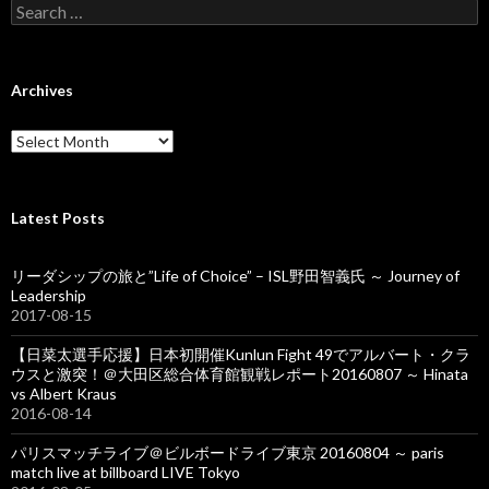
S
e
a
r
c
Archives
h
f
A
o
r
r
c
:
h
i
Latest Posts
v
e
リーダシップの旅と”Life of Choice” – ISL野田智義氏 ～ Journey of
s
Leadership
2017-08-15
【日菜太選手応援】日本初開催Kunlun Fight 49でアルバート・クラ
ウスと激突！＠大田区総合体育館観戦レポート20160807 ～ Hinata
vs Albert Kraus
2016-08-14
パリスマッチライブ＠ビルボードライブ東京 20160804 ～ paris
match live at billboard LIVE Tokyo