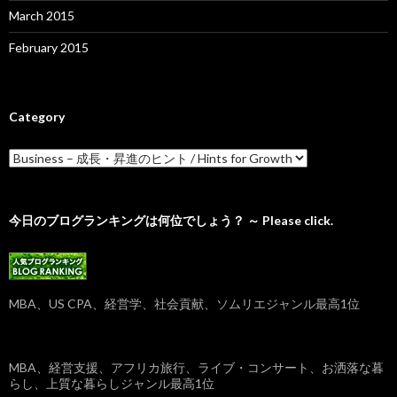
March 2015
February 2015
Category
C
a
t
e
g
今日のブログランキングは何位でしょう？ ～ Please click.
o
r
y
MBA、US CPA、経営学、社会貢献、ソムリエジャンル最高1位
MBA、経営支援、アフリカ旅行、ライブ・コンサート、お洒落な暮
らし、上質な暮らしジャンル最高1位