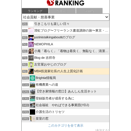
ランキング
ポイント
ブロ画
引きこもりも楽しい日々
2位
澄虹ブログ〜フリーランス書道講師の旅〜東京・神奈川・富山
3位
justinistalkingaboutitのブログ
4位
NEMOPHILA
5位
小庵「着らく」「着物は着良く、無駄なく、清潔に」
6位
Blog de 吉祥寺
7位
左官屋おやじのブログ
8位
MBA投資家社長の人生上質化計画
9位
Brightia情報局
10位
有機農業への道
11位
【空き家情報の窓口】あんしん生活ネット
12位
登録販売者が成長する為に
13位
社会福祉 やればできる事業団(YDJ)
14位
介護生活のトリセツ
15位
皇室の窓
16位
このカテゴリを全て表示
参加する