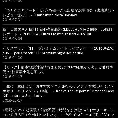
2016-08-05
「できたことノート」 by 永谷研一さん出版記念講演会（書籍感想・
レビュー含む） ～ “Dekitakoto Note” Review
2016-07-31
祝・日菜太さん勝利！初心者目線のREBELS.43@後楽園ホール観戦
レポート ～ REBELS.43 Hiata’s Match at Korakuen Hall
2016-06-04
パリスマッチ 「11」 プレミアムナイト ライブレポート20160429＠
duo ～ paris match “11” premium night live at duo
2016-04-30
【リンク】熊本地震対策情報まとめと3.11の経験から考える避難準
備 〜 被害最小化を願って
2016-04-17
一生に一度はぜひ！おすすめケニア旅行のサファリ体験記#1（アン
ボセリ・キリマンジャロ編） ～ Kenya Trip Report #1 Amboseli and
Kilimanjaro @ Sopa Lodge
2016-02-17
1週間で125％超実現！知識不要で時間をかけないバイナリーオプシ
ョン必勝法!?（今回はヒントだけ） ～ Winning Formula(!?) of Binary