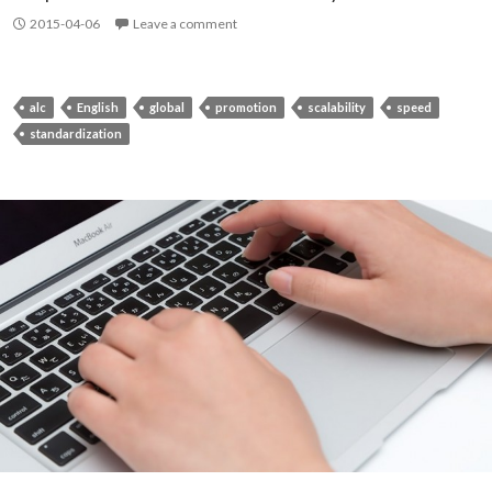
2015-04-06
Leave a comment
alc
English
global
promotion
scalability
speed
standardization