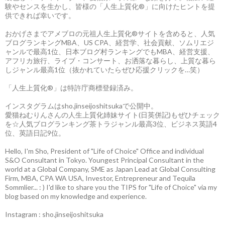
験やセンスを生かし、皆様の「人生上質化®」に向けたヒントを提
供できれば幸いです。
おかげさまでアメブロの元祖人生上質化®サイトを含めると、人気
ブログランキングMBA、US CPA、経営学、社会貢献、ソムリエジ
ャンルで最高1位、日本ブログ村ランキングでもMBA、経営支援、
アフリカ旅行、ライブ・コンサート、お洒落な暮らし、上質な暮ら
しジャンル最高1位（抜かれていたらぜひ応援クリックを…笑）
「人生上質化®」は特許庁商標登録済み。
インスタグラムはsho.jinseijoshitsukaで公開中。
愛猫ねむりんさんの人生上質化姉妹サイト(日英併記)もぜひチェック
を☆人気ブログランキング茶トラジャンル最高3位、ビジネス英語4
位、英語日記9位。
Hello, I'm Sho, President of "Life of Choice" Office and individual
S&O Consultant in Tokyo. Youngest Principal Consultant in the
world at a Global Company, SME as Japan Lead at Global Consulting
Firm, MBA, CPA WA USA, Investor, Entrepreneur and Tequila
Sommlier... : ) I'd like to share you the TIPS for "Life of Choice" via my
blog based on my knowledge and experience.
Instagram : sho.jinseijoshitsuka