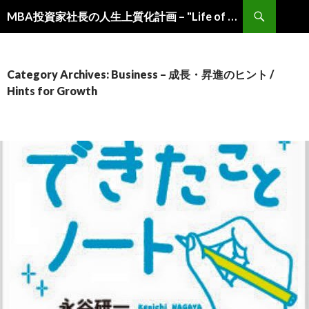
Search
MBA投資家社長の人生上質化計画 – "Life of Choice" by MBA-Investor-President –
Skip
to
content
Category Archives: Business – 成長・昇進のヒント /
Hints for Growth