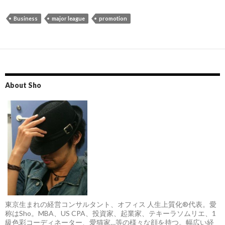
Business
major league
promotion
About Sho
東京生まれの経営コンサルタント、オフィス 人生上質化®代表。愛
称はSho。MBA、US CPA、投資家、起業家、テキーラソムリエ、1
級色彩コーディネーター、愛猫家…等の様々な顔を持つ。幅広い経