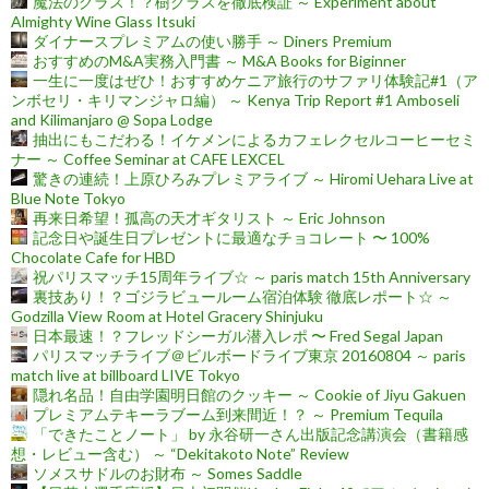
魔法のグラス！？樹グラスを徹底検証 ～ Experiment about
Almighty Wine Glass Itsuki
ダイナースプレミアムの使い勝手 ～ Diners Premium
おすすめのM&A実務入門書 ～ M&A Books for Biginner
一生に一度はぜひ！おすすめケニア旅行のサファリ体験記#1（ア
ンボセリ・キリマンジャロ編） ～ Kenya Trip Report #1 Amboseli
and Kilimanjaro @ Sopa Lodge
抽出にもこだわる！イケメンによるカフェレクセルコーヒーセミ
ナー ～ Coffee Seminar at CAFE LEXCEL
驚きの連続！上原ひろみプレミアライブ ～ Hiromi Uehara Live at
Blue Note Tokyo
再来日希望！孤高の天才ギタリスト ～ Eric Johnson
記念日や誕生日プレゼントに最適なチョコレート 〜 100%
Chocolate Cafe for HBD
祝パリスマッチ15周年ライブ☆ ～ paris match 15th Anniversary
裏技あり！？ゴジラビュールーム宿泊体験 徹底レポート☆ ～
Godzilla View Room at Hotel Gracery Shinjuku
日本最速！？フレッドシーガル潜入レポ 〜 Fred Segal Japan
パリスマッチライブ＠ビルボードライブ東京 20160804 ～ paris
match live at billboard LIVE Tokyo
隠れ名品！自由学園明日館のクッキー ～ Cookie of Jiyu Gakuen
プレミアムテキーラブーム到来間近！？ ～ Premium Tequila
「できたことノート」 by 永谷研一さん出版記念講演会（書籍感
想・レビュー含む） ～ “Dekitakoto Note” Review
ソメスサドルのお財布 ～ Somes Saddle